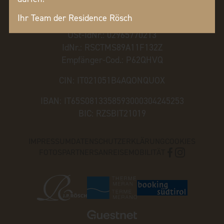
info@residence-roesch.it
roesch.thomas@pec.it
Ihr Team der Residence Rösch
USt-IdNr.: 02965770213
IdNr.: RSCTMS89A11F132Z
Empfänger-Cod.: P62QHVQ
CIN: IT021051B4AQONQUOX
IBAN: IT65S0813358593000304245253
BIC: RZSBIT21019
IMPRESSUM
DATENSCHUTZERKLÄRUNG
COOKIES
FOTOS
PARTNERS
ANREISE
MOBILITÄT