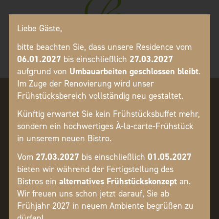
Liebe Gäste,
bitte beachten Sie, dass unsere Residence vom
06.01.2027
bis einschließlich
27.03.2027
aufgrund von
Umbauarbeiten geschlossen bleibt
.
Im Zuge der Renovierung wird unser
Frühstücksbereich vollständig neu gestaltet.
Künftig erwartet Sie kein Frühstücksbuffet mehr,
sondern ein hochwertiges À-la-carte-Frühstück
in unserem neuen Bistro.
Vom
27.03.2027
bis einschließlich
01.05.2027
bieten wir während der Fertigstellung des
Bistros ein
alternatives Frühstückskonzept
an.
Wir freuen uns schon jetzt darauf, Sie ab
Laubengasse 209, 39012 Meran (BZ)
Frühjahr 2027 in neuem Ambiente begrüßen zu
Tel.
+39 0473 234629
dürfen!